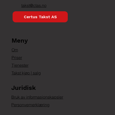
takst@ctas.no
Certus Takst AS
Meny
Om
Priser
Tjenester
Takst kjøp | salg
Juridisk
Bruk av informasjonskapsler
Personvernerklæring