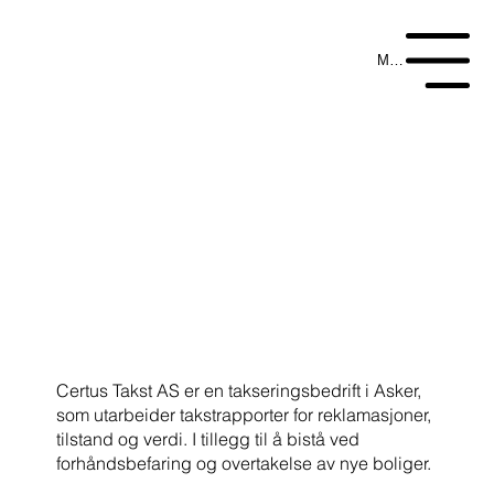
Meny
Takst av bolig
- Verdi, kjøp og salg
Certus Takst AS er en takseringsbedrift i Asker,
som utarbeider takstrapporter for reklamasjoner,
tilstand og verdi. I tillegg til å bistå ved
forhåndsbefaring og overtakelse av nye boliger.