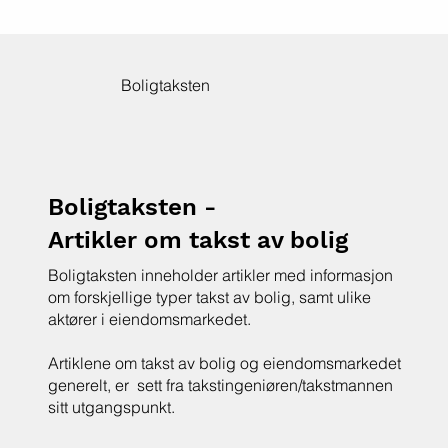
arbeid. Han har stor kunnskap til faget sitt 
og et godt humør, noe som gjorde 
befaring til en god opplevelse. Jeg 
kommer til å kontakte han ved neste 
Boligtaksten
takstoppdrag!"

- Caroline
Boligtaksten -
Artikler om takst av bolig
Boligtaksten inneholder artikler med informasjon
om forskjellige typer takst av bolig, samt ulike
aktører i eiendomsmarkedet.
Artiklene om takst av bolig og eiendomsmarkedet
generelt, er sett fra takstingeniøren/takstmannen
sitt utgangspunkt.