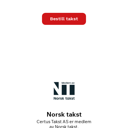
Bestill takst
Norsk takst
Certus Takst AS er medlem
Ce
av Norsk takst.
av 