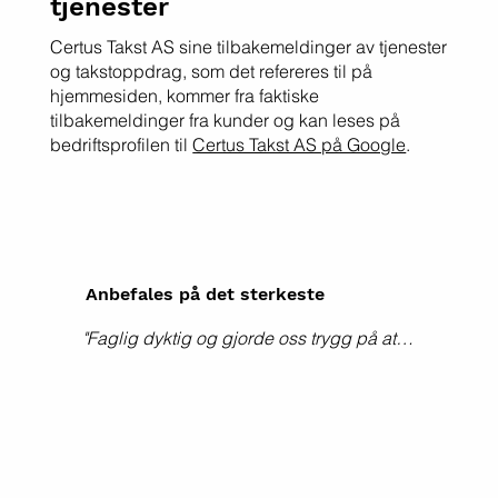
tjenester
Kontakt for bestilling av takst av bolig eller 
pris for takst.
Certus Takst AS sine tilbakemeldinger av tjenester
og takstoppdrag, som det refereres til på
hjemmesiden, kommer fra faktiske
tilbakemeldinger fra kunder og kan leses på
bedriftsprofilen til
Certus Takst AS på Google
.
Anbefales på det sterkeste
"Faglig dyktig og gjorde oss trygg på at 
huset vi hadde kjøpt. Fant flere feil som vi 
aldri hadde oppdaget selv - kan på det 
varmeste anbefale å bruke Certus. Vi 
kommer iallefall til å gjøre det hvis vi har 
behov for takstmann :)"
